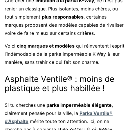
Chercher une
imitation à la parka K-Way
, ce n’est pas
renier un classique. Plus isolantes, moins chères, ou
tout simplement
plus responsables
, certaines
marques proposent des modèles capables de rivaliser
voire de faire mieux sur certains critères.
Voici
cinq marques et modèles
qui réinventent l’esprit
l’indémodable de la parka imperméable K-Way à leur
manière, sans trahir ce qui fait son charme.
Asphalte Ventile® : moins de
plastique et plus habillée !
Si tu cherches une
parka imperméable élégante
,
clairement pensée pour la ville, la
Parka Ventile®
d’Asphalte
mérite toute ton attention. Ici, on ne
cherche pas à copier le style K-Way : là où K-Way