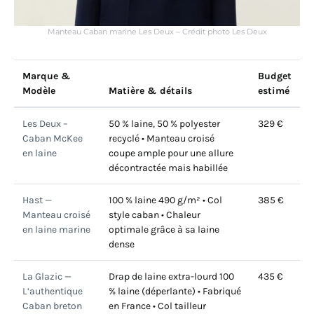
Manteau Caban marine Les Deux – Crédit photo Les Deux
Marque &
Budget
Modèle
Matière & détails
estimé
Les Deux –
50 % laine, 50 % polyester
329 €
Caban McKee
recyclé • Manteau croisé
en laine
coupe ample pour une allure
décontractée mais habillée
Hast —
100 % laine 490 g/m² • Col
385 €
Manteau croisé
style caban • Chaleur
en laine marine
optimale grâce à sa laine
dense
La Glazic —
Drap de laine extra-lourd 100
435 €
L’authentique
% laine (déperlante) • Fabriqué
Caban breton
en France • Col tailleur