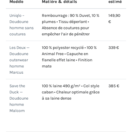
Modèle
Matière & détails
estimé
Uniqlo –
Rembourrage : 90 % Duvet, 10 %
149,90
Doudoune
plumes • Tissu déperlant •
€
homme sans
Absence de coutures pour
coutures
empêcher l’air de pénétrer
Les Deux —
100 % polyester recyclé • 100 %
339 €
Doudoune
Animal Free • Capuche en
outerwear
flanelle effet laine • Finition
homme
mate
Marcus
Save the
100 % laine 490 g/m² • Col style
385 €
Duck —
caban • Chaleur optimale grâce
Doudoune
à sa laine dense
homme
Malcom