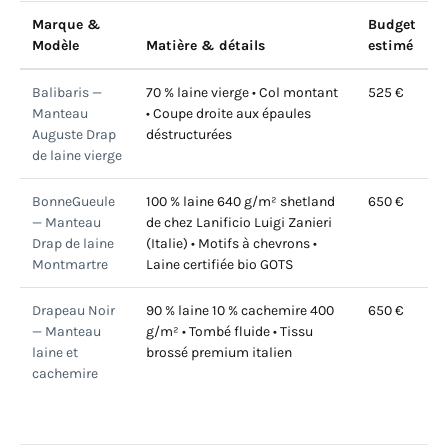
Marque &
Budget
Modèle
Matière & détails
estimé
Balibaris —
70 % laine vierge • Col montant
525 €
Manteau
• Coupe droite aux épaules
Auguste Drap
déstructurées
de laine vierge
BonneGueule
100 % laine 640 g/m² shetland
650 €
— Manteau
de chez Lanificio Luigi Zanieri
Drap de laine
(Italie) • Motifs à chevrons •
Montmartre
Laine certifiée bio GOTS
Drapeau Noir
90 % laine 10 % cachemire 400
650 €
— Manteau
g/m² • Tombé fluide • Tissu
laine et
brossé premium italien
cachemire