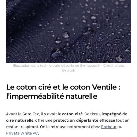
Illustration de la technologie déperlante Sympatex® – Crédit photo
Oxwork
Le coton ciré et le coton Ventile :
l’imperméabilité naturelle
Avant le Gore-Tex, il y avait le
coton ciré
. Ce tissu,
imprégné de
cire naturelle
, offre une
protection déperlante efficace
tout en
restant respirant. On le retrouve notamment chez
Barbour
ou
Private White VC
.