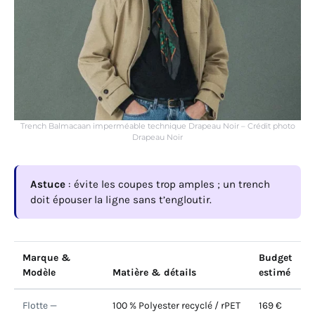
Trench Balmacaan imperméable technique Drapeau Noir – Crédit photo
Drapeau Noir
Astuce
: évite les coupes trop amples ; un trench
doit épouser la ligne sans t’engloutir.
Marque &
Budget
Modèle
Matière & détails
estimé
Flotte —
100 % Polyester recyclé / rPET
169 €