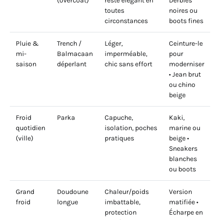
(overcoat)
reste élégant en
Derbies
toutes
noires ou
circonstances
boots fines
Pluie &
Trench /
Léger,
Ceinture-le
mi-
Balmacaan
imperméable,
pour
saison
déperlant
chic sans effort
moderniser
• Jean brut
ou chino
beige
Froid
Parka
Capuche,
Kaki,
quotidien
isolation, poches
marine ou
(ville)
pratiques
beige •
Sneakers
blanches
ou boots
Grand
Doudoune
Chaleur/poids
Version
froid
longue
imbattable,
matifiée •
protection
Écharpe en