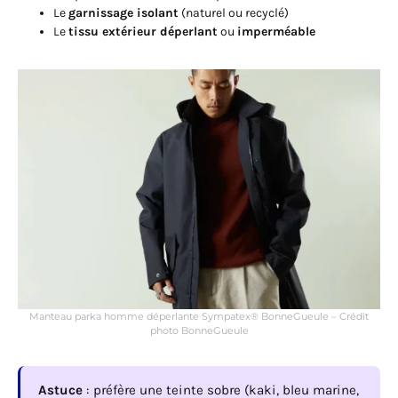
Le
garnissage isolant
(naturel ou recyclé)
Le
tissu extérieur déperlant
ou
imperméable
Manteau parka homme déperlante Sympatex® BonneGueule – Crédit
photo BonneGueule
Astuce
: préfère une teinte sobre (kaki, bleu marine,