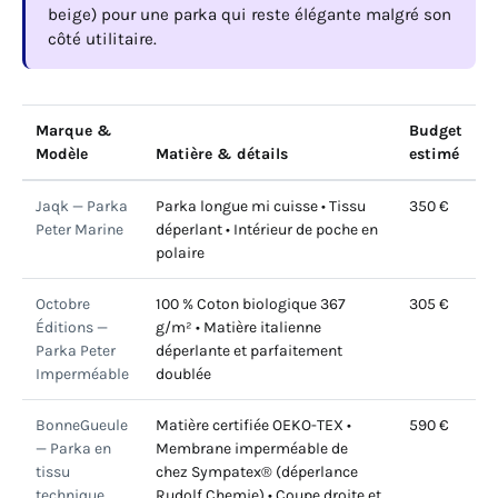
beige) pour une parka qui reste élégante malgré son
côté utilitaire.
Marque &
Budget
Modèle
Matière & détails
estimé
Jaqk — Parka
Parka longue mi cuisse • Tissu
350 €
Peter Marine
déperlant • Intérieur de poche en
polaire
Octobre
100 % Coton biologique 367
305 €
Éditions —
g/m² • Matière italienne
Parka Peter
déperlante et parfaitement
Imperméable
doublée
BonneGueule
Matière certifiée OEKO-TEX •
590 €
— Parka en
Membrane imperméable de
tissu
chez Sympatex® (déperlance
technique
Rudolf Chemie) • Coupe droite et