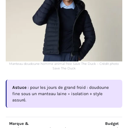
Manteau doudoune homme animal free Save The Duck – Crédit photo
Save The Duck
Astuce
: pour les jours de grand froid : doudoune
fine sous un manteau laine = isolation + style
assuré.
Marque &
Budget