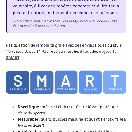
veut faire, à fixer des repères concrets et à limiter la
procrastination en donnant une échéance précise
—
Southern New Hampshire University
, What Are SMART Goals:
Examples for Students and Work
Pas question de remplir ta grille avec des envies floues du style
“faire plus de sport”
. Pour que ça marche, il faut des
objectifs
SMART
:
Spécifique
: précis et clair (ex.
“Courir 10 km”
plutôt que
“faire du sport”
)
Mesurable
: que tu puisses mesurer et quantifier (ex.
“Lire 6
livres en 2026”
)
Atteignable
: pas besoin de viser l’impossible, l’idée est