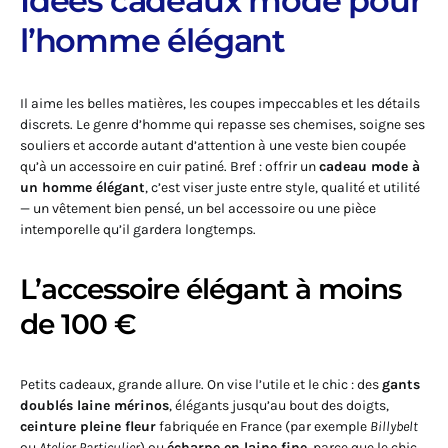
Idées cadeaux mode pour
l’homme élégant
Il aime les belles matières, les coupes impeccables et les détails
discrets. Le genre d’homme qui repasse ses chemises, soigne ses
souliers et accorde autant d’attention à une veste bien coupée
qu’à un accessoire en cuir patiné. Bref : offrir un
cadeau mode à
un homme élégant
, c’est viser juste entre style, qualité et utilité
— un vêtement bien pensé, un bel accessoire ou une pièce
intemporelle qu’il gardera longtemps.
L’accessoire élégant à moins
de 100 €
Petits cadeaux, grande allure. On vise l’utile et le chic : des
gants
doublés laine mérinos
, élégants jusqu’au bout des doigts,
ceinture pleine fleur
fabriquée en France (par exemple
Billybelt
ou
Atelier Particulier
) ou
écharpe en laine fine
, parce que le chic,