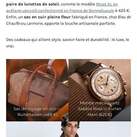
paire de lunettes de soleil
, comme le modèle
Mose XL en
acétane upcyclé confectionné en France de BonneGueule
à 425 €.
Enfin, un
sac en cuir pleine fleur
fabriqué en France,
chez Bleu de
Chauffe
ou
Larmorie
, apporte la touche artisanale parfaite.
Des cadeaux qui allient style, savoir-faire et durabilité : le luxe, le
vrai.
Montre mécaquartz
Sac de voyage en cuir —
Sabbia Rosa — Furlan
Ruitertassen (469 €)
Marri (625 €)