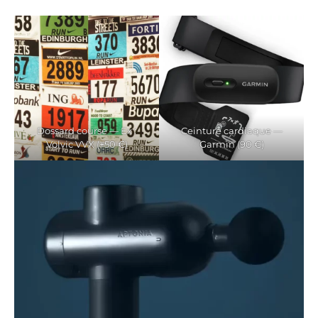
Dossard course — Ex :
Ceinture cardiaque —
Volvic VVX (+50 €)
Garmin (90 €)