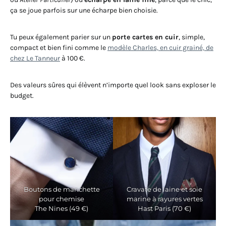
ça se joue parfois sur une écharpe bien choisie.
Tu peux également parier sur un
porte cartes en cuir
, simple,
compact et bien fini comme le
modèle Charles, en cuir grainé, de
chez Le Tanneur
à 100 €.
Des valeurs sûres qui élèvent n’importe quel look sans exploser le
budget.
Boutons de manchette
Cravate de laine et soie
pour chemise
marine à rayures vertes
The Nines (49 €)
Hast Paris (70 €)