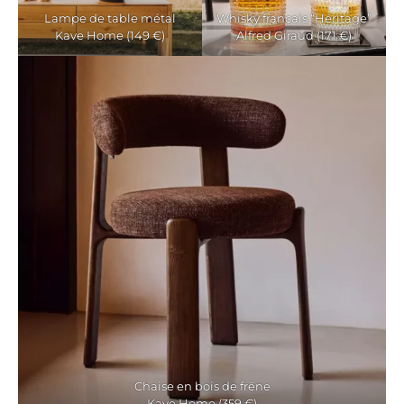
Lampe de table métal
Whisky français “Héritage”
Kave Home (149 €)
Alfred Giraud (171 €)
Chaise en bois de frêne
Kave Home (359 €)