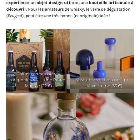
expérience
, un
objet design utile
ou une
bouteille artisanale à
découvrir
. Pour les amateurs de whisky, le verre de dégustation
(
Peugeot
), peut être une très bonne (et originale) idée !
Coffret cadeau bières
originales X6 — Une Petite
Vase en verre bleu design
Mousse (22 €)
— Kave Home (33 €)