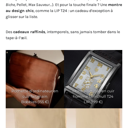
Biche
, Pellet,
Max Sauveur
…). Et pour la touche finale ? Une
montre
au design chic
, comme la LIP T24 : un cadeau d’exception à
glisser sur la liste.
Des
cadeaux raffinés
, intemporels, sans jamais tomber dans le
tape-à-l’œil.
Pochette d’ordinateur en
Montre raffinée en cuir
cuir fait main
homme Chirchull T24
Bobbies (155 €)
LIP (199 €)