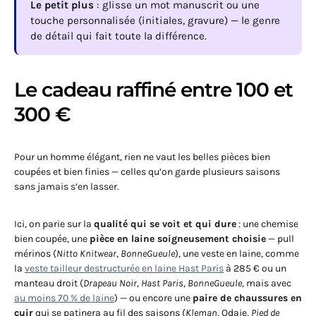
Le petit plus
: glisse un mot manuscrit ou une
touche personnalisée (initiales, gravure) — le genre
de détail qui fait toute la différence.
Le cadeau raffiné entre 100 et
300 €
Pour un homme élégant, rien ne vaut les belles pièces bien
coupées et bien finies — celles qu’on garde plusieurs saisons
sans jamais s’en lasser.
Ici, on parie sur la
qualité qui se voit et qui dure
: une chemise
bien coupée, une
pièce en laine soigneusement choisie
— pull
mérinos (
Nitto Knitwear
,
BonneGueule
), une veste en laine, comme
la
veste tailleur destructurée en laine Hast Paris
à 285 € ou un
manteau droit (
Drapeau Noir
,
Hast Paris
,
BonneGueule
, mais avec
au moins 70 % de laine
) — ou encore une
paire de chaussures en
cuir
qui se patinera au fil des saisons (
Kleman
, Odaje,
Pied de