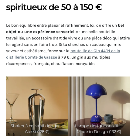
spiritueux de 50 à 150 €
Le bon équilibre entre plaisir et raffinement. Ici, on offre un
bel
objet ou une expérience sensorielle
: une belle bouteille
travaillée, un accessoire d’art de vivre ou une pièce déco qui attire
le regard sans en faire trop. Si tu cherches un cadeau qui mix
saveur et esthétisme, fonce sur la
bouteille de Gin 44°N de la
distillerie Comte de Grasse
à 79 €, un gin aux multiples
récompenses, français, et au flacon incroyable.
Shaker à cocktail design —
Lampe design sans fil —
Alessi (128 €)
Made in Design (132 €)