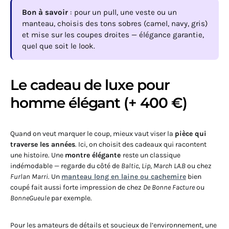
Bon à savoir
: pour un pull, une veste ou un
manteau, choisis des tons sobres (camel, navy, gris)
et mise sur les coupes droites — élégance garantie,
quel que soit le look.
Le cadeau de luxe pour
homme élégant (+ 400 €)
Quand on veut marquer le coup, mieux vaut viser la
pièce qui
traverse les années
. Ici, on choisit des cadeaux qui racontent
une histoire. Une
montre élégante
reste un classique
indémodable — regarde du côté de
Baltic
,
Lip
,
March LA.B
ou chez
Furlan Marri
. Un
manteau long en laine ou cachemire
bien
coupé fait aussi forte impression de chez
De Bonne Facture
ou
BonneGueule
par exemple.
Pour les amateurs de détails et soucieux de l’environnement, une