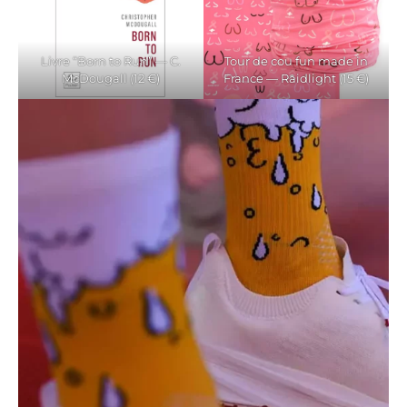
Livre “Born to Run” — C.
Tour de cou fun made in
McDougall (12 €)
France — Raidlight (15 €)